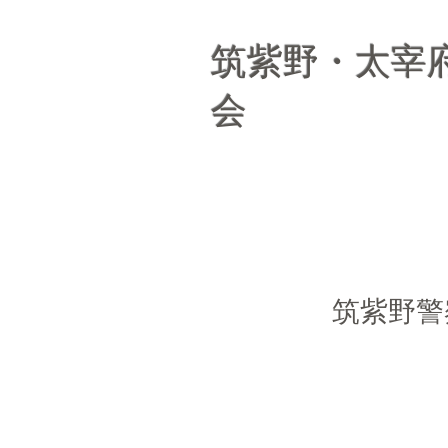
筑紫野・太宰
会
筑紫野警