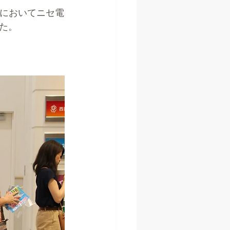
近においてニセ電
た。