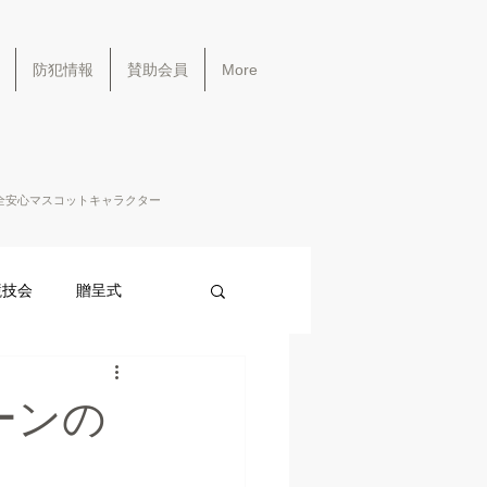
防犯情報
賛助会員
More
全安心マスコットキャラクター
競技会
贈呈式
ーンの