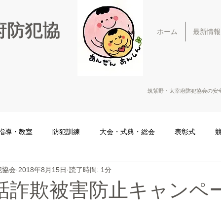
府防犯協
ホーム
最新情報
筑紫野・太宰府防犯協会の安
指導・教室
防犯訓練
大会・式典・総会
表彰式
犯協会
2018年8月15日
読了時間: 1分
話詐欺被害防止キャンペ