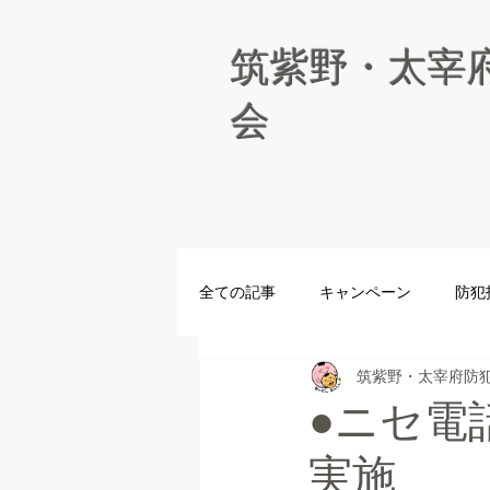
筑紫野・太宰
会
全ての記事
キャンペーン
防犯
筑紫野・太宰府防
青パト
防犯パトロール
●ニセ電
実施