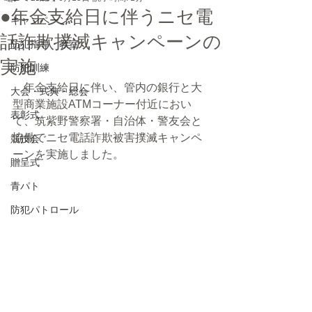
●年金支給日に伴うニセ電
キャンペーン
話詐欺撲滅キャンペーンの
防犯指導・教室
実施
防犯訓練
　年金支給日に伴い、管内の銀行と大
大会・式典・総会
型商業施設ATMコーナー付近におい
表彰式
て、筑紫野警察署・自治体・警友会と
協働でニセ電話詐欺被害撲滅キャンペ
競技会
ーンを実施しました。
贈呈式
青パト
防犯パトロール