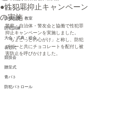
●性犯罪抑止キャンペーン
キャンペーン
の実施
防犯指導・教室
警察・自治体・警友会と協働で性犯罪
防犯訓練
抑止キャンペーンを実施しました。
大会・式典・総会
「ちょこっとの心がけ」と称し、防犯
ブザーと共にチョコレートを配付し被
表彰式
害防止を呼びかけました。
競技会
贈呈式
青パト
防犯パトロール