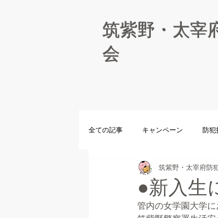
筑紫野・太宰
会
全ての記事
キャンペーン
防犯
筑紫野・太宰府防
青パト
防犯パトロール
●新入生
管内の女学園大学に