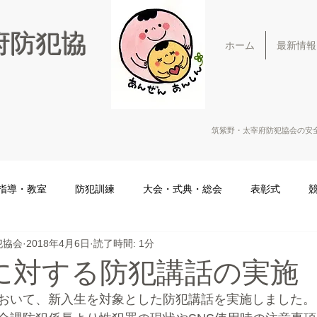
府防犯協
ホーム
最新情報
筑紫野・太宰府防犯協会の安
指導・教室
防犯訓練
大会・式典・総会
表彰式
犯協会
2018年4月6日
読了時間: 1分
に対する防犯講話の実施
おいて、新入生を対象とした防犯講話を実施しました。