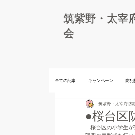
筑紫野・太宰
会
全ての記事
キャンペーン
防犯
筑紫野・太宰府防
青パト
防犯パトロール
●桜台区
　桜台区の小学生が