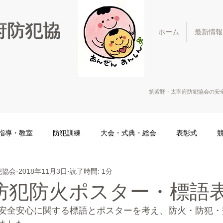
府防犯協
ホーム
最新情報
筑紫野・太宰府防犯協会の安
指導・教室
防犯訓練
大会・式典・総会
表彰式
犯協会
2018年11月3日
読了時間: 1分
防犯防火ポスター・標語
安全安心に関する標語とポスターを考え、防火・防犯・