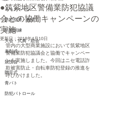
●筑紫地区警備業防犯協議
キャンペーン
会との協働キャンペーンの
防犯指導・教室
実施
防犯訓練
更新日：
2018年4月10日
大会・式典・総会
管内の大型商業施設において筑紫地区
表彰式
警備業防犯協議会と協働でキャンペー
ンを実施しました。今回はニセ電話詐
競技会
欺被害防止・自転車防犯登録の推進を
贈呈式
呼びかけました。 
青パト
防犯パトロール