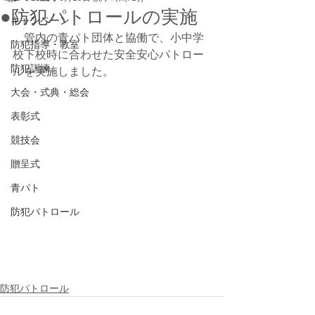
●防犯パトロールの実施
キャンペーン
　管内の青パト団体と協働で、小中学
防犯指導・教室
校下校時に合わせた安全安心パトロー
防犯訓練
ルを実施しました。
大会・式典・総会
表彰式
競技会
贈呈式
青パト
防犯パトロール
防犯パトロール