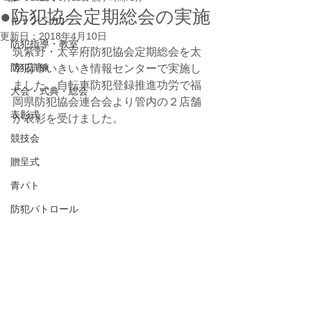
●防犯協会定期総会の実施
キャンペーン
更新日：
2018年4月10日
防犯指導・教室
筑紫野・太宰府防犯協会定期総会を太
防犯訓練
宰府市いきいき情報センターで実施し
ました。自転車防犯登録推進功労で福
大会・式典・総会
岡県防犯協会連合会より管内の２店舗
表彰式
が表彰を受けました。 
競技会
贈呈式
青パト
防犯パトロール