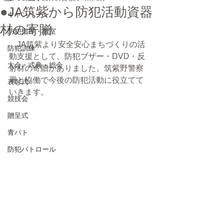
●JA筑紫から防犯活動資器
キャンペーン
材の寄贈
防犯指導・教室
　JA筑紫より安全安心まちづくりの活
防犯訓練
動支援として、防犯ブザー・DVD・反
大会・式典・総会
射材の寄贈がありました。筑紫野警察
署と協働で今後の防犯活動に役立てて
表彰式
いきます。
競技会
贈呈式
青パト
防犯パトロール