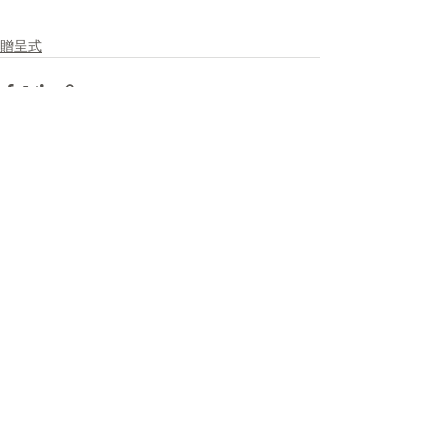
贈呈式
コメント
コメントを追加…
筑紫野・太宰府防犯協会
福岡県筑紫野市上古賀1丁目1番1号
筑紫野警察署内