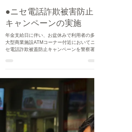
筑紫野・太宰府防犯協会
2018年8月15日
読了時間: 1分
●ニセ電話詐欺被害防止
キャンペーンの実施
年金支給日に伴い、お盆休みで利用者の多い
大型商業施設ATMコーナー付近においてニ
セ電話詐欺被蓋防止キャンペーンを警察署・
自治体・警友会と協働で実施しました。