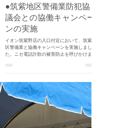
筑紫野・太宰府防犯協会
2018年11月20日
読了時間: 1分
●筑紫地区警備業防犯協
議会との協働キャンペー
ンの実施
イオン筑紫野店の入口付近において、筑紫地
区警備業と協働キャンペーンを実施しまし
た。ニセ電話詐欺の被害防止を呼びかけまし
た。