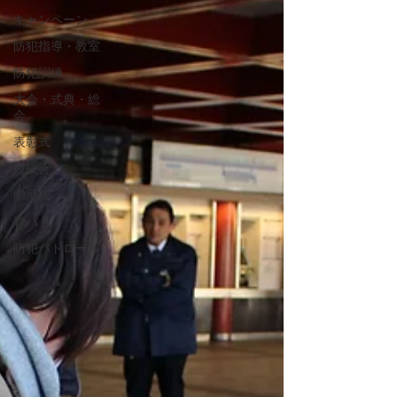
キャンペーン
防犯指導・教室
防犯訓練
大会・式典・総
会
表彰式
競技会
贈呈式
青パト
防犯パトロール