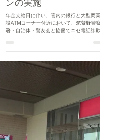
筑紫野・太宰府防犯協会
2018年6月15日
読了時間: 1分
●年金支給日に伴うニセ
電話詐欺撲滅キャンペー
ンの実施
年金支給日に伴い、管内の銀行と大型商業施
設ATMコーナー付近において、筑紫野警察
署・自治体・警友会と協働でニセ電話詐欺被
害撲滅キャンペーンを実施しました。